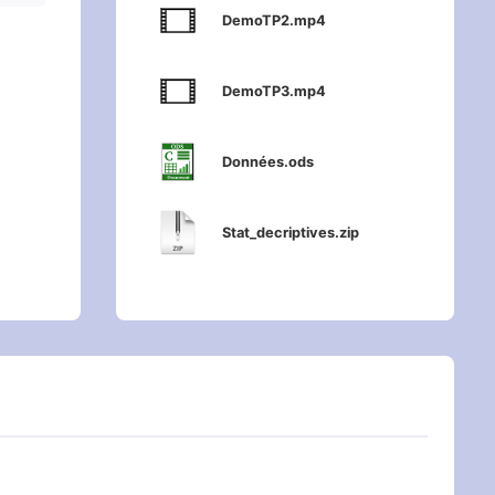
DemoTP2.mp4
DemoTP3.mp4
Données.ods
Stat_decriptives.zip