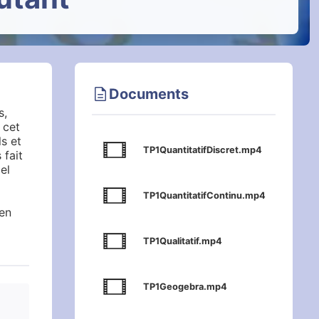
description
Documents
s,
 cet
ls et
TP1QuantitatifDiscret.mp4
 fait
el
TP1QuantitatifContinu.mp4
 en
TP1Qualitatif.mp4
TP1Geogebra.mp4