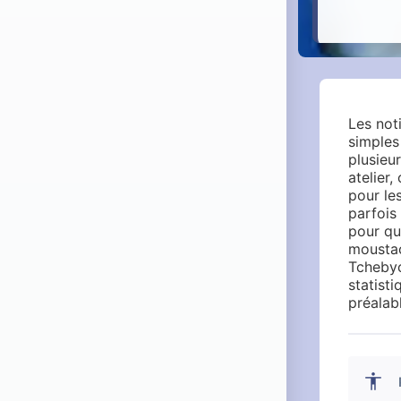
Les not
simples
plusieu
atelier
pour les
parfois
pour qu
moustac
Tchebyc
statist
préalabl
accessibility