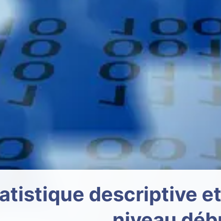
atistique descriptive et
niveau déb