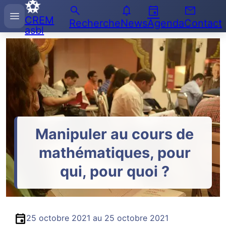
search
notifications
event
email
Recherche
menu
CREM
sur
Recherche
News
Agenda
Contact
asbl
l'Enseignement
des
Mathématiques
Manipuler au cours de
mathématiques, pour
qui, pour quoi ?
event
25 octobre 2021
au
25 octobre 2021