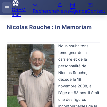
search
notifications
event
email
Recherche
menu
CREM
sur
Recherche
News
Agenda
Contact
asbl
l'Enseignement
des
Mathématiques
Nicolas Rouche : in Memoriam
Nous souhaitons
témoigner de la
carrière et de la
personnalité de
Nicolas Rouche,
décédé le 18
novembre 2008, à
l'âge de 83 ans. Il était
une des figures
incontournables de la