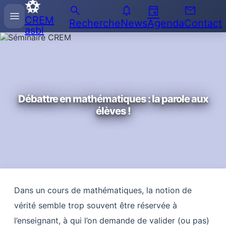
search
notifications
event
email
Recherche
menu
CREM
sur
Recherche
News
Agenda
Contact
asbl
l'Enseignement
des
Mathématiques
Débattre en mathématiques : la parole aux
élèves !
Dans un cours de mathématiques, la notion de
vérité semble trop souvent être réservée à
l’enseignant, à qui l’on demande de valider (ou pas)