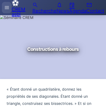
search
notifications
event
email
Recherche
menu
CREM
sur
Recherche
News
Agenda
Contact
asbl
l'Enseignement
des
Mathématiques
Constructions à rebours
« Étant donné un quadrilatère, donnez les
propriétés de ses diagonales. Étant donné un
triangle, construisez ses bissectrices. » Et si on