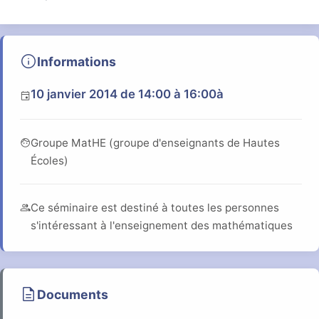
info
Informations
10 janvier 2014
de 14:00 à 16:00
à
event
face
Groupe MatHE (groupe d'enseignants de Hautes
Écoles)
group
Ce séminaire est destiné à toutes les personnes
s'intéressant à l'enseignement des mathématiques
description
Documents