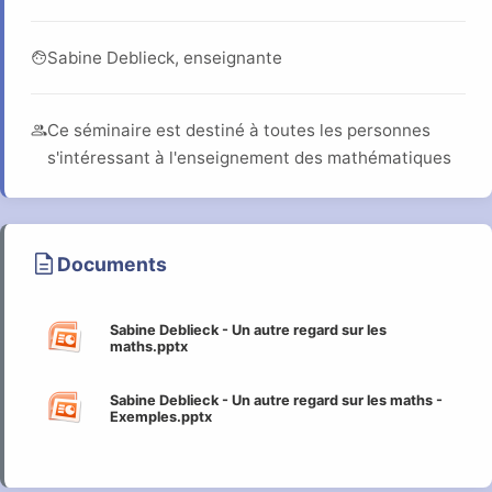
face
Sabine Deblieck, enseignante
group
Ce séminaire est destiné à toutes les personnes
s'intéressant à l'enseignement des mathématiques
description
Documents
Sabine Deblieck - Un autre regard sur les
maths.pptx
Sabine Deblieck - Un autre regard sur les maths -
Exemples.pptx