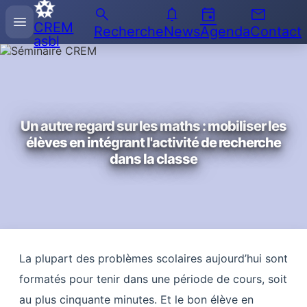
search
notifications
event
email
Recherche
menu
CREM
sur
Recherche
News
Agenda
Contact
asbl
l'Enseignement
des
Mathématiques
Un autre regard sur les maths : mobiliser les
élèves en intégrant l'activité de recherche
dans la classe
La plupart des problèmes scolaires aujourd’hui sont
formatés pour tenir dans une période de cours, soit
au plus cinquante minutes. Et le bon élève en