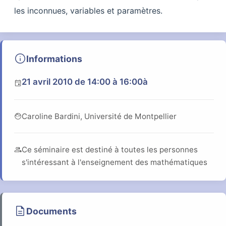
les inconnues, variables et paramètres.
info
Informations
21 avril 2010
de 14:00 à 16:00
à
event
face
Caroline Bardini, Université de Montpellier
group
Ce séminaire est destiné à toutes les personnes
s'intéressant à l'enseignement des mathématiques
description
Documents