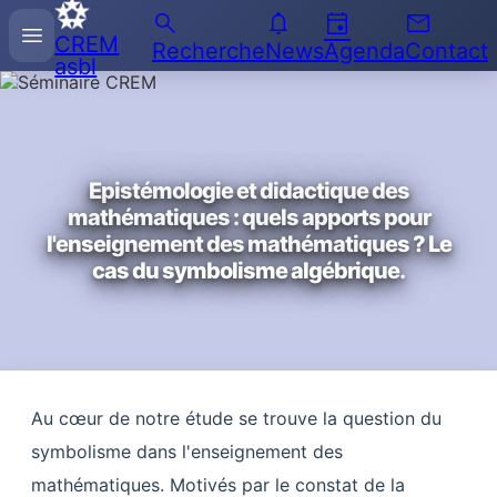
search
notifications
event
email
Recherche
menu
CREM
sur
Recherche
News
Agenda
Contact
asbl
l'Enseignement
des
Mathématiques
Epistémologie et didactique des
mathématiques : quels apports pour
l'enseignement des mathématiques ? Le
cas du symbolisme algébrique.
Au cœur de notre étude se trouve la question du
symbolisme dans l'enseignement des
mathématiques. Motivés par le constat de la