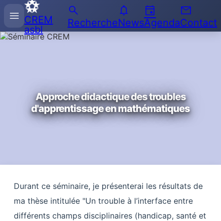
search
notifications
event
email
Recherche
menu
CREM
sur
Recherche
News
Agenda
Contact
asbl
l'Enseignement
des
Mathématiques
Approche didactique des troubles
d'apprentissage en mathématiques
Durant ce séminaire, je présenterai les résultats de
ma thèse intitulée "Un trouble à l’interface entre
différents champs disciplinaires (handicap, santé et