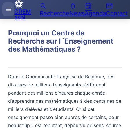
search
notifications
event
email
Recherche
menu
CREM
sur
Recherche
News
Agenda
Contact
asbl
l'Enseignement
des
Mathématiques
Pourquoi un Centre de
Recherche sur l´Enseignement
des Mathématiques ?
Dans la Communauté française de Belgique, des
dizaines de milliers d’enseignants s’efforcent
pendant des millions d’heures chaque année
d’apprendre des mathématiques à des centaines de
milliers d’élèves et d’étudiants. Or si cet
enseignement passe bien auprès de certains, pour
beaucoup il est rebutant, dépourvu de sens, source