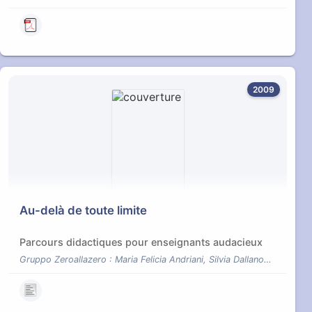
2009
Au-delà de toute limite
Parcours didactiques pour enseignants audacieux
Gruppo Zeroallazero : Maria Felicia Andriani, Silvia Dallanoce, Rossana Falcade, Serafina Foglia, Silvano Gregori, Lucia Grugnetti, Achille Maffini, Carlo Marchini, Angela Rizza, Vincenza Vannucci / Traduit de l'italien pour le CREM par Micheline Citta-Vanthemsche