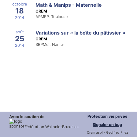
octobre
Math & Manips - Maternelle
18
CREM
APMEP, Toulouse
2014
août
Variations sur « la boîte du pâtissier »
25
CREM
SBPMef, Namur
2014
Protection vie privée
Avec le soutien de
Signaler un bug
Fédération Wallonie-Bruxelles
Crem asbl - Geoffrey Pliez