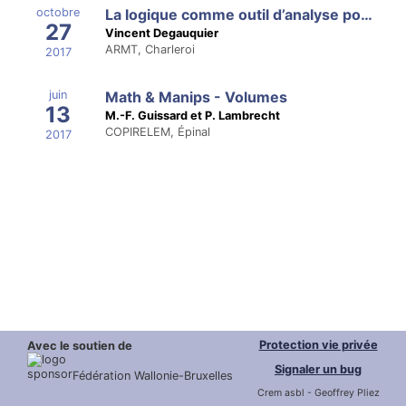
octobre
La logique comme outil d’analyse pour la résolution de problèmes
27
Vincent Degauquier
ARMT, Charleroi
2017
juin
Math & Manips - Volumes
13
M.-F. Guissard et P. Lambrecht
COPIRELEM, Épinal
2017
Protection vie privée
Avec le soutien de
Signaler un bug
Fédération Wallonie-Bruxelles
Crem asbl - Geoffrey Pliez