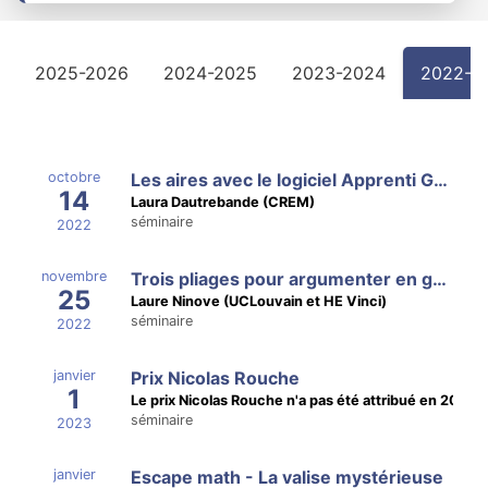
2025-2026
2024-2025
2023-2024
2022-2
octobre
Les aires avec le logiciel Apprenti Géomètre mobile - interface Grandeurs
14
Laura Dautrebande (CREM)
séminaire
2022
novembre
Trois pliages pour argumenter en géométrie et trigonométrie
25
Laure Ninove (UCLouvain et HE Vinci)
séminaire
2022
janvier
Prix Nicolas Rouche
1
Le prix Nicolas Rouche n'a pas été attribué en 2023
séminaire
2023
janvier
Escape math - La valise mystérieuse