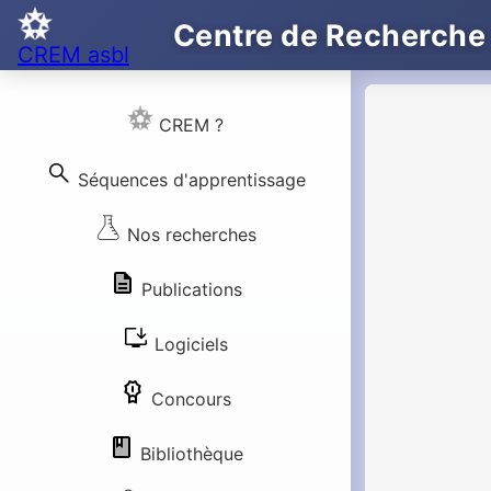
Centre de Recherche
CREM asbl
CREM ?
search
Séquences d'apprentissage
Nos recherches
Publications
install_desktop
Logiciels
Concours
Bibliothèque